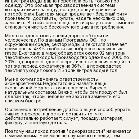
Индустрия моды давно перестала быть только про
одежду. Это большая производственная система,
которая влияет на воду, воздух, почву и привычки
потребления. Быстрая мода предлагает бешеный ритм:
произвести, доставить, купить, надеть несколько раз,
заменить. В этой логике вещь почти сразу теряет смысл и
становится частью бесконечного цикла потребления.
Мода на одноразовые вещи дорого обходится
человечеству. По данным Программы ООН по
окружающей среде, сектор моды и текстиля отвечает
примерно за 4-8% глобальных выбросов парниковых
газов. Ежегодно в мире образуется около 92 млн тонн
текстильных отходов. Производство одежды с 2000 по
2015 год выросло вдвое, а срок использования вещей за
тот же период сократился на 36%. На производство
текстиля уходит около 215 трлн литров воды в год.
Мы не хотим подменять ответственность
экомаркетингом. Недостаточно назвать вещь
экологичной. Недостаточно повесить бирку с
натуральным составом. Важно, чтобы сам продукт был
сделан так, чтобы человек не захотел заменить его
слишком быстро.
Осознанное потребление для hibio еще и способ убрать
лишнюю декоративность и оставить то, что
действительно работает: силуэт, посадку, материал,
фактуру, акцентную деталь.
Поэтому наш поход против "одноразовости" начинается
с минимализма. Чем меньше случайного в вещи, тем