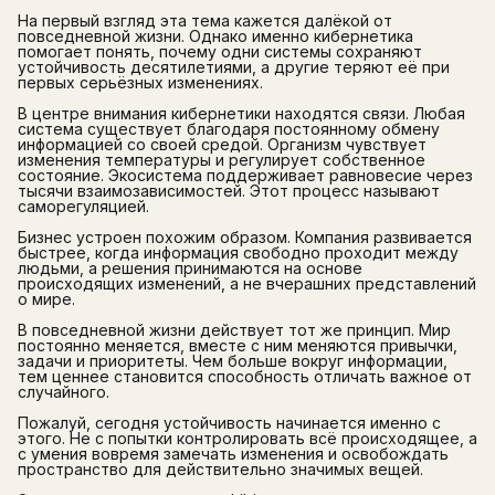
На первый взгляд эта тема кажется далёкой от
повседневной жизни. Однако именно кибернетика
помогает понять, почему одни системы сохраняют
устойчивость десятилетиями, а другие теряют её при
первых серьёзных изменениях.
В центре внимания кибернетики находятся связи. Любая
система существует благодаря постоянному обмену
информацией со своей средой. Организм чувствует
изменения температуры и регулирует собственное
состояние. Экосистема поддерживает равновесие через
тысячи взаимозависимостей. Этот процесс называют
саморегуляцией.
Бизнес устроен похожим образом. Компания развивается
быстрее, когда информация свободно проходит между
людьми, а решения принимаются на основе
происходящих изменений, а не вчерашних представлений
о мире.
В повседневной жизни действует тот же принцип. Мир
постоянно меняется, вместе с ним меняются привычки,
задачи и приоритеты. Чем больше вокруг информации,
тем ценнее становится способность отличать важное от
случайного.
Пожалуй, сегодня устойчивость начинается именно с
этого. Не с попытки контролировать всё происходящее, а
с умения вовремя замечать изменения и освобождать
пространство для действительно значимых вещей.