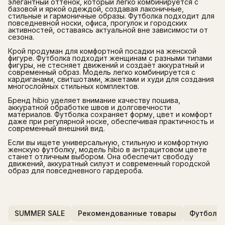
элегантный оттенок, который легко комбинируется с
базовой и яркой одеждой, создавая лаконичные,
стильные и гармоничные образы. Футболка подходит для
повседневной носки, офиса, прогулок и городских
активностей, оставаясь актуальной вне зависимости от
сезона.
Крой продуман для комфортной посадки на женской
фигуре. Футболка подходит женщинам с разными типами
фигуры, не стесняет движений и создаёт аккуратный и
современный образ. Модель легко комбинируется с
кардиганами, свитшотами, жакетами и худи для создания
многослойных стильных комплектов.
Бренд hibio уделяет внимание качеству пошива,
аккуратной обработке швов и долговечности
материалов. Футболка сохраняет форму, цвет и комфорт
даже при регулярной носке, обеспечивая практичность и
современный внешний вид.
Если вы ищете универсальную, стильную и комфортную
женскую футболку, модель hibio в антрацитовом цвете
станет отличным выбором. Она обеспечит свободу
движений, аккуратный силуэт и современный городской
образ для повседневного гардероба.
SUMMER SALE
Рекомендованные товары
Футболк