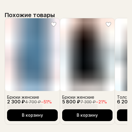
Похожие товары
Брюки женские
Брюки женские
Толсто
2 300 ₽
5 800 ₽
6 200
4 700 ₽
−
51
%
7 300 ₽
−
21
%
В корзину
В корзину