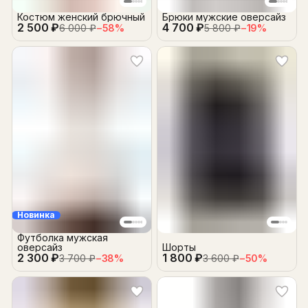
Костюм женский брючный
Брюки мужские оверсайз
2 500 ₽
4 700 ₽
6 000 ₽
−
58
%
5 800 ₽
−
19
%
Новинка
Футболка мужская
оверсайз
Шорты
2 300 ₽
1 800 ₽
3 700 ₽
−
38
%
3 600 ₽
−
50
%