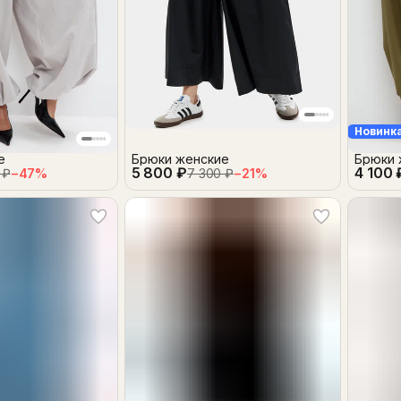
Новинк
е
Брюки женские
Брюки 
5 800 ₽
4 100 
 ₽
−
47
%
7 300 ₽
−
21
%