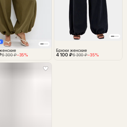
а
женские
Брюки женские
₽
4 100 ₽
6 300 ₽
−
35
%
6 300 ₽
−
35
%