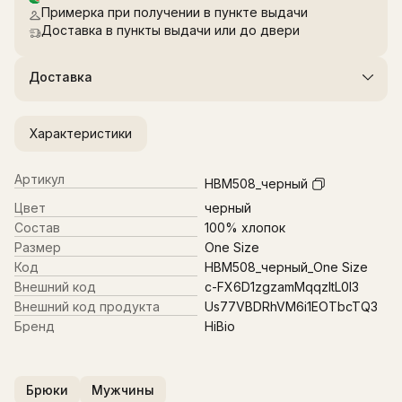
Примерка при получении в пункте выдачи
Доставка в пункты выдачи или до двери
Доставка
Характеристики
Артикул
HBM508_черный
Цвет
черный
Состав
100% хлопок
Размер
One Size
Код
HBM508_черный_One Size
Внешний код
c-FX6D1zgzamMqqzItL0l3
Внешний код продукта
Us77VBDRhVM6i1EOTbcTQ3
Бренд
HiBio
Брюки
Мужчины