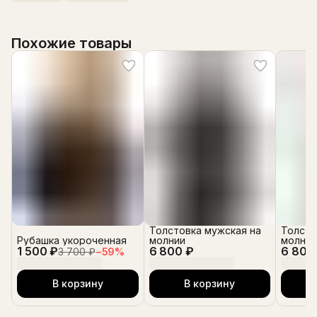
Похожие товары
Толстовка мужская на
Толсто
Рубашка укороченная
молнии
молнии
1 500 ₽
6 800 ₽
6 800
3 700 ₽
−
59
%
В корзину
В корзину