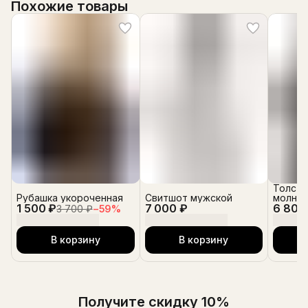
Похожие товары
Толсто
Рубашка укороченная
Свитшот мужской
молнии
1 500 ₽
7 000 ₽
6 800
3 700 ₽
−
59
%
В корзину
В корзину
Получите скидку 10%