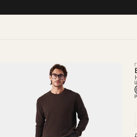
Г
Ц
Р