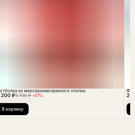
утболка из мерсеризированного хлопка
Фут
 200 ₽
2 1
3 700 ₽
−
41
%
В корзину
В