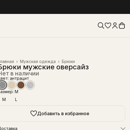
лавная
›
Мужская одежда
›
Брюки
Брюки мужские оверсайз
Нет в наличии
вет: антрацит
азмер: M
M
L
Добавить в избранное
Доставка