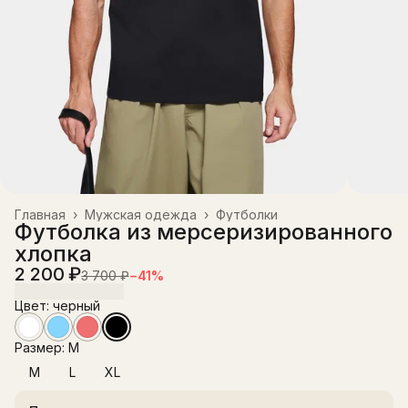
Главная
›
Мужская одежда
›
Футболки
Футболка из мерсеризированного
хлопка
2 200 ₽
3 700 ₽
−
41
%
Цвет: черный
Размер: M
M
L
XL