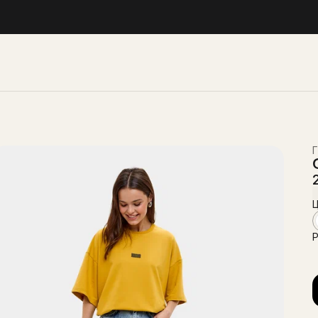
Г
Ц
Р