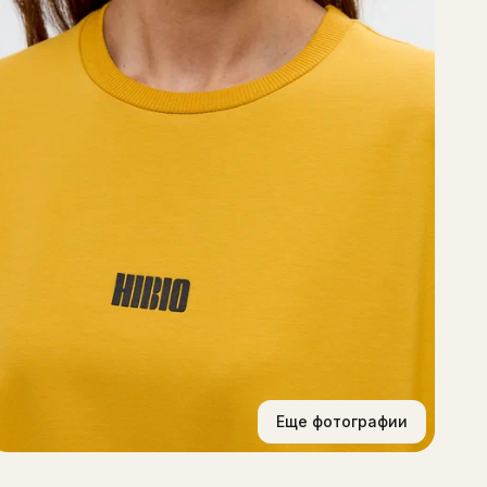
к
Т
п
н
К
р
о
р
с
н
К
д
Ф
п
Ж
с
ч
и
Еще фотографии