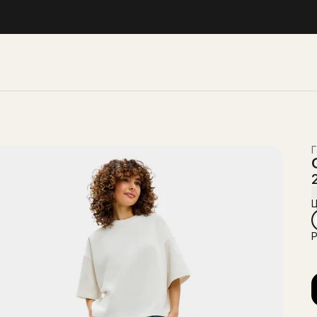
Г
Ц
Р