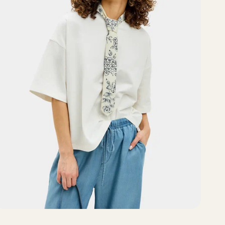
А
п
ю
ц
п
л
р
к
д
в
Ф
ш
т
с
к
к
Э
с
о
п
р