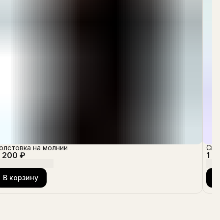
олстовка на молнии
Сви
 200 ₽
1 9
В корзину
В