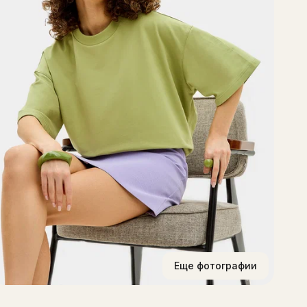
к
с
ф
и
б
п
к
Ф
а
р
п
Ж
у
п
г
ф
с
к
л
Еще фотографии