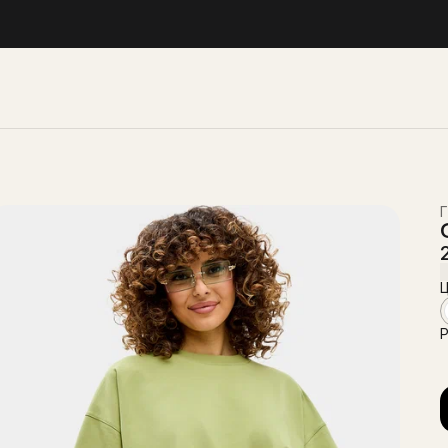
Г
Ц
Р