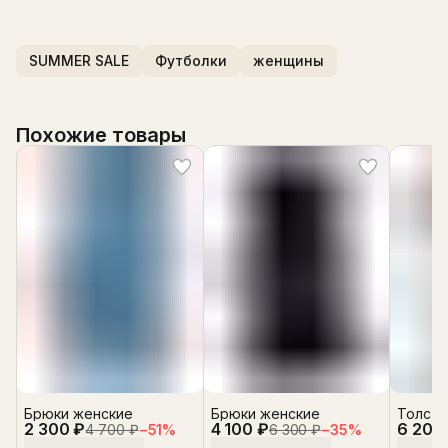
SUMMER SALE
Футболки
женщины
Похожие товары
Брюки женские
Брюки женские
Толсто
2 300 ₽
4 100 ₽
6 200
4 700 ₽
−
51
%
6 300 ₽
−
35
%