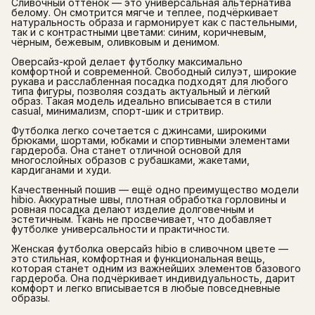
Сливочный оттенок — это универсальная альтернатива
белому. Он смотрится мягче и теплее, подчёркивает
натуральность образа и гармонирует как с пастельными,
так и с контрастными цветами: синим, коричневым,
чёрным, бежевым, оливковым и денимом.
Оверсайз-крой делает футболку максимально
комфортной и современной. Свободный силуэт, широкие
рукава и расслабленная посадка подходят для любого
типа фигуры, позволяя создать актуальный и лёгкий
образ. Такая модель идеально вписывается в стили
casual, минимализм, спорт-шик и стритвир.
Футболка легко сочетается с джинсами, широкими
брюками, шортами, юбками и спортивными элементами
гардероба. Она станет отличной основой для
многослойных образов с рубашками, жакетами,
кардиганами и худи.
Качественный пошив — ещё одно преимущество модели
hibio. Аккуратные швы, плотная обработка горловины и
ровная посадка делают изделие долговечным и
эстетичным. Ткань не просвечивает, что добавляет
футболке универсальности и практичности.
Женская футболка оверсайз hibio в сливочном цвете —
это стильная, комфортная и функциональная вещь,
которая станет одним из важнейших элементов базового
гардероба. Она подчёркивает индивидуальность, дарит
комфорт и легко вписывается в любые повседневные
образы.