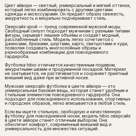
Цвет айвори — светлый, универсальный и мягкий оттенок,
который легко комбинировать с другими цветами
одежды и аксессуарами. Он придаёт образу свежесть,
аккуратность и визуально подчёркивает стиль.
Оверсайз-крой — тренд современной мужской моды.
Свободный силуэт подходит мужчинам с разными типами
фигуры, скрывает лишние объёмы и создаёт модный,
расслабленный стиль. Модель легко сочетается с
джинсами, брюками, шортами, карго, свитшотами и худи,
позволяя создавать многослойные образы и
разнообразные комбинации для повседневного
гардероба.
Футболка hibio отличается качественным пошивом,
аккуратными швами и продуманной посадкой. Материал
не скатывается, не растягивается и сохраняет приятный
внешний вид даже при активной носке.
Мужская оверсайз-футболка в цвете айвори — это
универсальная базовая вещь, которая станет удобным и
стильным элементом повседневного гардероба. Она
подходит для повседневного использования, спортивных
и городских образов, легко вписывается в любой стиль.
Если вы ищете стильную, свободную и качественную
футболку для повседневной носки, модель hibio оверсайз
в цвете айвори станет отличным выбором. Она
обеспечит комфорт, современный внешний вид и
универсальность для множества ситуаций.