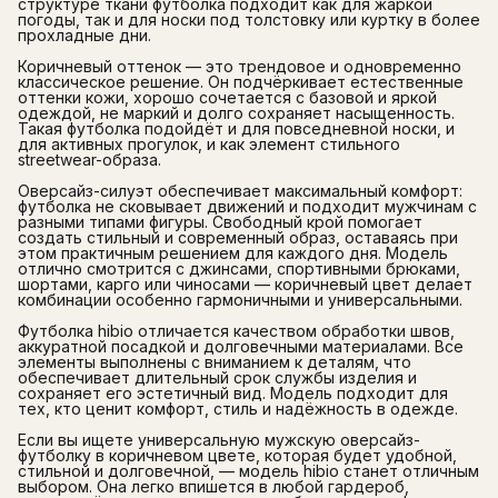
структуре ткани футболка подходит как для жаркой
погоды, так и для носки под толстовку или куртку в более
прохладные дни.
Коричневый оттенок — это трендовое и одновременно
классическое решение. Он подчёркивает естественные
оттенки кожи, хорошо сочетается с базовой и яркой
одеждой, не маркий и долго сохраняет насыщенность.
Такая футболка подойдёт и для повседневной носки, и
для активных прогулок, и как элемент стильного
streetwear-образа.
Оверсайз-силуэт обеспечивает максимальный комфорт:
футболка не сковывает движений и подходит мужчинам с
разными типами фигуры. Свободный крой помогает
создать стильный и современный образ, оставаясь при
этом практичным решением для каждого дня. Модель
отлично смотрится с джинсами, спортивными брюками,
шортами, карго или чиносами — коричневый цвет делает
комбинации особенно гармоничными и универсальными.
Футболка hibio отличается качеством обработки швов,
аккуратной посадкой и долговечными материалами. Все
элементы выполнены с вниманием к деталям, что
обеспечивает длительный срок службы изделия и
сохраняет его эстетичный вид. Модель подходит для
тех, кто ценит комфорт, стиль и надёжность в одежде.
Если вы ищете универсальную мужскую оверсайз-
футболку в коричневом цвете, которая будет удобной,
стильной и долговечной, — модель hibio станет отличным
выбором. Она легко впишется в любой гардероб,