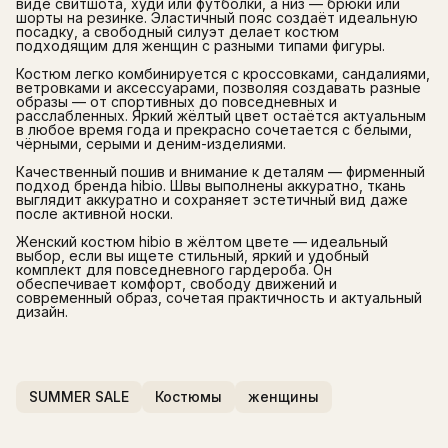
виде свитшота, худи или футболки, а низ — брюки или
шорты на резинке. Эластичный пояс создаёт идеальную
посадку, а свободный силуэт делает костюм
подходящим для женщин с разными типами фигуры.
Костюм легко комбинируется с кроссовками, сандалиями,
ветровками и аксессуарами, позволяя создавать разные
образы — от спортивных до повседневных и
расслабленных. Яркий жёлтый цвет остаётся актуальным
в любое время года и прекрасно сочетается с белыми,
чёрными, серыми и деним-изделиями.
Качественный пошив и внимание к деталям — фирменный
подход бренда hibio. Швы выполнены аккуратно, ткань
выглядит аккуратно и сохраняет эстетичный вид даже
после активной носки.
Женский костюм hibio в жёлтом цвете — идеальный
выбор, если вы ищете стильный, яркий и удобный
комплект для повседневного гардероба. Он
обеспечивает комфорт, свободу движений и
современный образ, сочетая практичность и актуальный
дизайн.
SUMMER SALE
Костюмы
женщины