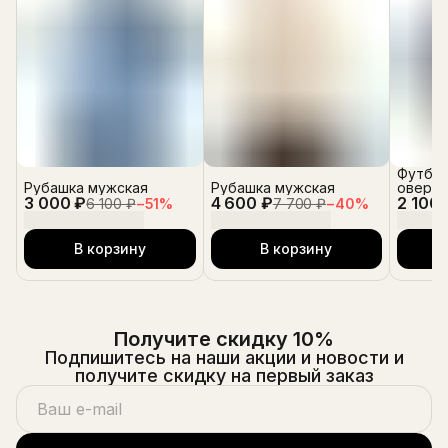
Футбол
Рубашка мужская
Рубашка мужская
оверса
3 000 ₽
4 600 ₽
2 100 
6 100 ₽
−
51
%
7 700 ₽
−
40
%
В корзину
В корзину
Получите скидку 10%
Подпишитесь на наши акции и новости и
получите скидку на первый заказ