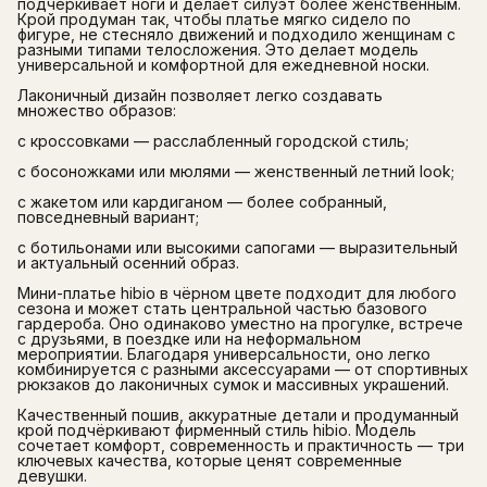
подчёркивает ноги и делает силуэт более женственным.
Крой продуман так, чтобы платье мягко сидело по
фигуре, не стесняло движений и подходило женщинам с
разными типами телосложения. Это делает модель
универсальной и комфортной для ежедневной носки.
Лаконичный дизайн позволяет легко создавать
множество образов:
с кроссовками — расслабленный городской стиль;
с босоножками или мюлями — женственный летний look;
с жакетом или кардиганом — более собранный,
повседневный вариант;
с ботильонами или высокими сапогами — выразительный
и актуальный осенний образ.
Мини-платье hibio в чёрном цвете подходит для любого
сезона и может стать центральной частью базового
гардероба. Оно одинаково уместно на прогулке, встрече
с друзьями, в поездке или на неформальном
мероприятии. Благодаря универсальности, оно легко
комбинируется с разными аксессуарами — от спортивных
рюкзаков до лаконичных сумок и массивных украшений.
Качественный пошив, аккуратные детали и продуманный
крой подчёркивают фирменный стиль hibio. Модель
сочетает комфорт, современность и практичность — три
ключевых качества, которые ценят современные
девушки.