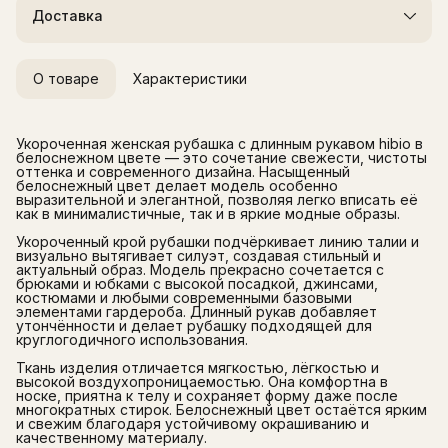
Доставка
О товаре
Характеристики
Укороченная женская рубашка с длинным рукавом hibio в
белоснежном цвете — это сочетание свежести, чистоты
оттенка и современного дизайна. Насыщенный
белоснежный цвет делает модель особенно
выразительной и элегантной, позволяя легко вписать её
как в минималистичные, так и в яркие модные образы.
Укороченный крой рубашки подчёркивает линию талии и
визуально вытягивает силуэт, создавая стильный и
актуальный образ. Модель прекрасно сочетается с
брюками и юбками с высокой посадкой, джинсами,
костюмами и любыми современными базовыми
элементами гардероба. Длинный рукав добавляет
утончённости и делает рубашку подходящей для
круглогодичного использования.
Ткань изделия отличается мягкостью, лёгкостью и
высокой воздухопроницаемостью. Она комфортна в
носке, приятна к телу и сохраняет форму даже после
многократных стирок. Белоснежный цвет остаётся ярким
и свежим благодаря устойчивому окрашиванию и
качественному материалу.