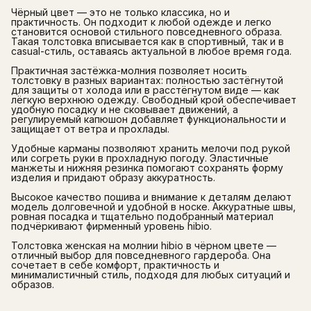
Чёрный цвет — это не только классика, но и
практичность. Он подходит к любой одежде и легко
становится основой стильного повседневного образа.
Такая толстовка вписывается как в спортивный, так и в
casual-стиль, оставаясь актуальной в любое время года.
Практичная застёжка-молния позволяет носить
толстовку в разных вариантах: полностью застёгнутой
для защиты от холода или в расстёгнутом виде — как
лёгкую верхнюю одежду. Свободный крой обеспечивает
удобную посадку и не сковывает движений, а
регулируемый капюшон добавляет функциональности и
защищает от ветра и прохлады.
Удобные карманы позволяют хранить мелочи под рукой
или согреть руки в прохладную погоду. Эластичные
манжеты и нижняя резинка помогают сохранять форму
изделия и придают образу аккуратность.
Высокое качество пошива и внимание к деталям делают
модель долговечной и удобной в носке. Аккуратные швы,
ровная посадка и тщательно подобранный материал
подчёркивают фирменный уровень hibio.
Толстовка женская на молнии hibio в чёрном цвете —
отличный выбор для повседневного гардероба. Она
сочетает в себе комфорт, практичность и
минималистичный стиль, подходя для любых ситуаций и
образов.