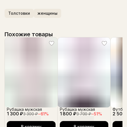
Толстовки
женщины
Похожие товары
Рубашка мужская
Рубашка мужская
Футбол
1 300 ₽
1 800 ₽
2 500
3 300 ₽
−
61
%
3 700 ₽
−
51
%
В корзину
В корзину