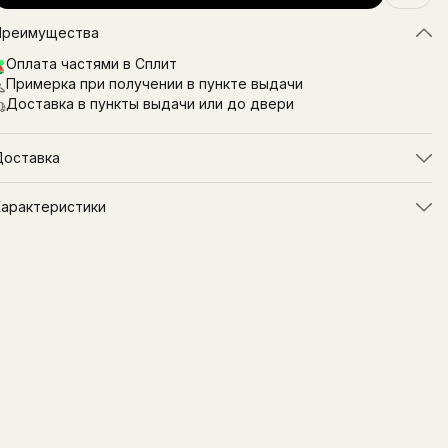
Преимущества
Оплата частями в Сплит
Примерка при получении в пункте выдачи
Доставка в пункты выдачи или до двери
Доставка
Характеристики
ртикул
HBM206_айвори
Цвет
айвори
Состав
100% мерсеризированный
хлопок
Размер
M
Бренд
HiBio