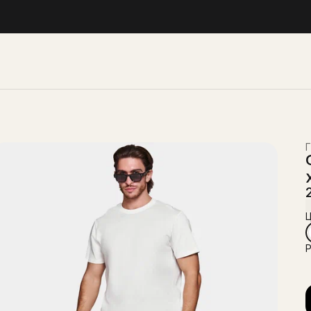
Г
Ц
Р