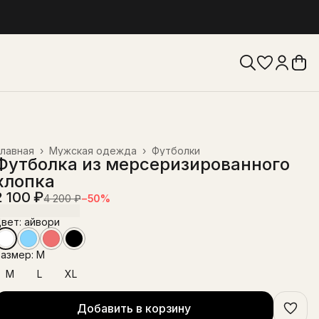
лавная
›
Мужская одежда
›
Футболки
Футболка из мерсеризированного
хлопка
2 100 ₽
4 200 ₽
−
50
%
вет: айвори
азмер: M
M
L
XL
Добавить в корзину