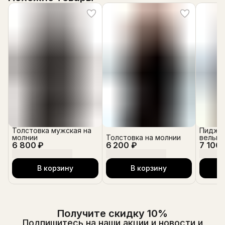
Толстовка мужская на
Пиджак
молнии
Толстовка на молнии
вельве
6 800 ₽
6 200 ₽
7 100 
В корзину
В корзину
Получите скидку 10%
Подпишитесь на наши акции и новости и