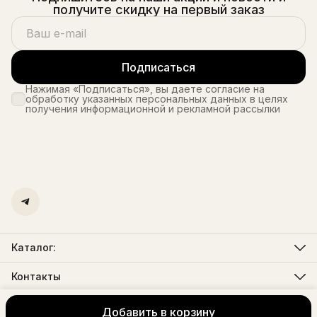
получите скидку на первый заказ
Подписаться
Нажимая «Подписаться», вы даете согласие на
обработку указанных персональных данных в целях
получения информационной и рекламной рассылки
Каталог:
Мужская одежда
Женская одежда
Контакты
Телефон
8 (495) 725-26-25
Добавить в корзину
© hibio
FAQ
Оплата
Доставка
Правила возврата
Реквизиты
Офер
Режим работы